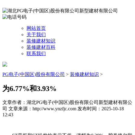
网站首页
关于我们
装修建材知识
装修建材百科
联系我们
PG电子(中国区)股份有限公司
>
装修建材知识
>
为6.77%和3.93%
文章作者：湖北PG电子(中国区)股份有限公司新型建材有限公
司
文章来源：http://www.ynzfjc.com
发布时间：2025-10-18
12:43