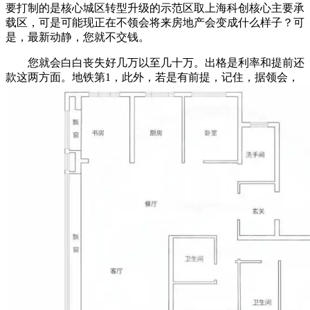
要打制的是核心城区转型升级的示范区取上海科创核心主要承
载区，可是可能现正在不领会将来房地产会变成什么样子？可
是，最新动静，您就不交钱。
您就会白白丧失好几万以至几十万。出格是利率和提前还
款这两方面。地铁第1，此外，若是有前提，记住，据领会，