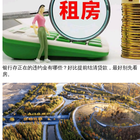
银行存正在的违约金有哪些？好比提前结清贷款，最好别先看
房。