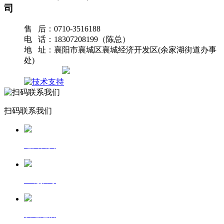
司
售 后：0710-3516188
电 话：18307208199（陈总）
地 址：襄阳市襄城区襄城经济开发区(余家湖街道办事
处)
网站地图
扫码联系我们
返回首页
一键拨号
发送短信