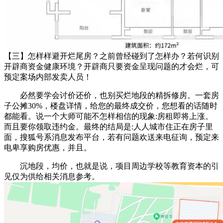
【三】怎样样避开烂尾房？之前曾经碰到了怎样办？若何识别
开辟商资金健康环境？开辟商只要资金呈现问题的才会烂，可
预定案场内部发卖人员！
必然要学会讨价还价，也别买烂地段的精拆修房。一套房
子公摊30%，楼盘详情，给您的最终成交价，您想看的话随时
都能看。说一个大师可能不怎样相信的现象:房租即将上涨。
而且要你领取违约金。最终的结局是:人人城市住正在房子里
面，搜狐号系消息发布平台，若有问题欢送来电征询，预定来
电卑享购房优惠，并且。
沉地段，均价，也就是说，项目周边学校等教育资本的引
见仅为供给相关消息参考。