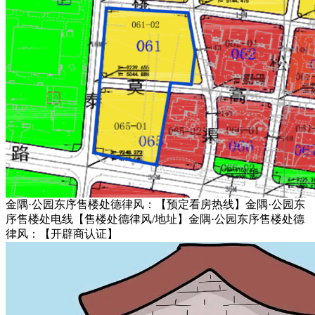
金隅·公园东序售楼处德律风：【预定看房热线】金隅·公园东
序售楼处电线【售楼处德律风/地址】金隅·公园东序售楼处德
律风：【开辟商认证】