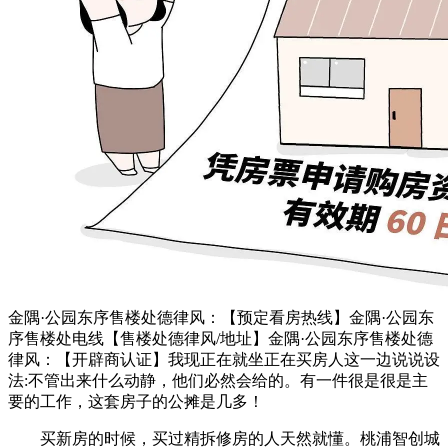
金隅·公园东序售楼处德律风：【预定看房热线】金隅·公园东
序售楼处电线【售楼处德律风/地址】金隅·公园东序售楼处德
律风：【开辟商认证】我现正在就坐正在买房人这一边说说设
法:不管出来什么动静，他们必然会给的。有一件很是很是主
要的工作，这套房子的公摊是几多！
买新房的时候，买过精拆修房的人天然就懂。桃浦智创城