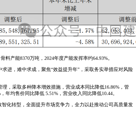
料产能8370万吨，2024年度产能发挥率约64.93%。
求进，难中求成，聚焦“效益提升年”，采取务实举措应对风险
采取多种降本增效措施，营业成本同比降低16.86%，管
均售价同比降低 5.51%，营业收入同比降低10.44。
数智化转型，全面提升市场竞争力，全力以赴推动公司高质量发