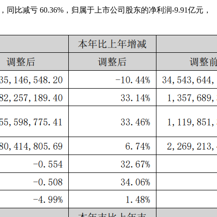
，同比减亏 60.36%，归属于上市公司股东的净利润-9.91亿元，