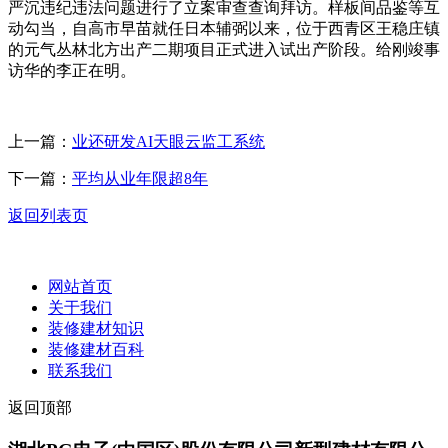
严沉违纪违法问题进行了立案审查查询拜访。样板间品鉴等互
动勾当，自高市早苗就任日本辅弼以来，位于西青区王稳庄镇
的元气丛林北方出产二期项目正式进入试出产阶段。给刚竣事
访华的李正在明。
上一篇：
业还研发AI天眼云监工系统
下一篇：
平均从业年限超8年
返回列表页
网站首页
关于我们
装修建材知识
装修建材百科
联系我们
返回顶部