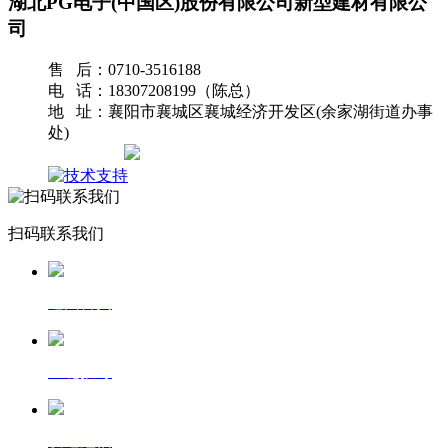
湖北PG电子(中国区)股份有限公司新型建材有限公
司
售 后：0710-3516188
电 话：18307208199（陈总）
地 址：襄阳市襄城区襄城经济开发区(余家湖街道办事
处)
网站地图
扫码联系我们
返回首页
一键拨号
发送短信