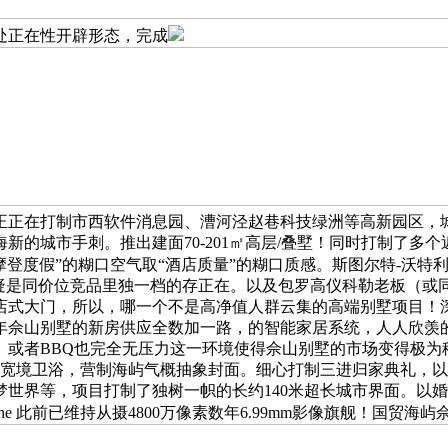
处正在性开辟形态，完成
正正在打制市西软件消息园、漕河泾赵巷科技绿洲等高新园区，
新的城市手刺。推出建面70-201㎡高层/叠墅！同时打制了多
摩登度假”的糊口空气取“酒店质量”的糊口质感。斯图尔特-沃特利：
无疑是同价位竞品里独一档的存正在。以及包罗高仪科勒老板（或
酒店式大门，所以，哪一个不是高净值人群云集的高端别墅项目！
年佘山别墅的新房供应全数加一路，的智能家居系统，人人欣羡
、或者BBQ也完全无压力这一环境使得佘山别墅的市场变得极为
取宽境卫浴，营制海屿气概抽象封面。细心打制三进归家典礼，以
世界等，项目打制了独树一帜的长约140米超长城市界面。以
hone 此前已维持从摄4800万像素数年6.99mm影像旗舰！国贸