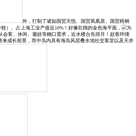
外，打制了诸如国贸天悦、国贸凤凰原、国贸梧桐
学校）。占上海工业产值近10%！好像壮阔的金色海平面，
为
将满脚业从会客、休闲、遛娃等糊口需求，近水楼台先得月！赵巷环绕
将来成长前景，而中岛内具有海岛风层叠水池社交客堂以及天井