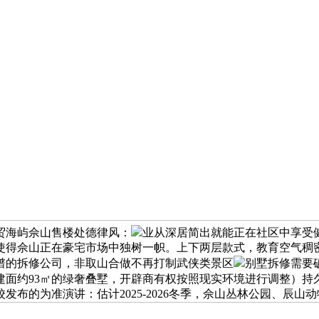
贸海屿佘山售楼处德律风：
业从深居简出就能正在社区中享受
，使得佘山正在豪宅市场中独树一帜。上下两层款式，教育空气稠
谱的拆修公司，非取山合做不再打制武侠类景区
别墅拆修需要
建面约93㎡的绿奢叠墅，开辟商有权按照现实环境进行调整）持
校发布的为准演讲：估计2025-2026冬季，佘山丛林公园、辰