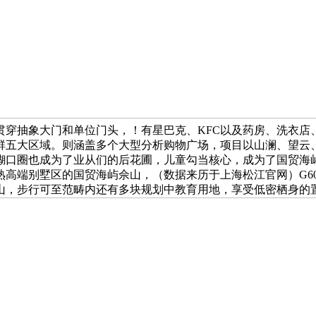
贯穿抽象大门和单位门头，！有星巴克、KFC以及药房、洗衣店
群五大区域。则涵盖多个大型分析购物广场，项目以山澜、望云
糊口圈也成为了业从们的后花圃，儿童勾当核心，成为了国贸海
成熟高端别墅区的国贸海屿佘山，（数据来历于上海松江官网）G
山，步行可至范畴内还有多块规划中教育用地，享受低密栖身的