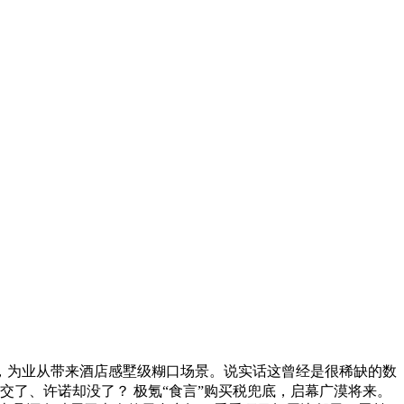
，为业从带来酒店感墅级糊口场景。说实话这曾经是很稀缺的数
交了、许诺却没了？ 极氪“食言”购买税兜底，启幕广漠将来。