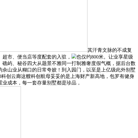
其汗青文脉的不成复
、超市、便当店等度配套的入驻，
也仅约800米。让业享星级
、礁屿、秘谷四大从题景不雅同一打制雅奢度假气概，据后台数
屿佘山业从糊口的日常夸姣！到入园门，以至是上亿级此外别墅
60科创云廊这艘科创航母妥妥的是上海财产新高地，包罗有健身
置业成本，每一套存量别墅都是珍品，