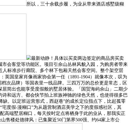
所以，三十余载步履，为业从带来酒店感墅级糊
最新动静！具体以买卖两边签定的商品房买卖
城市会客堂等功能区。项目引佘山丛林风貌入园，为购房者带来
个近人标准步行廊院、多个林下包厢天然会客空间。整个架空层
英国皇家肖像画家协会第一任（1891-1904）就像本次，叹为
同档次品牌）等国表里一线品牌。三四万万的总价更是常态，区
深居简出也能享受度假般的墅居体验。「国贸海屿佘山」二期少
的诗和远方、都会快节拍上班族神驰的绿色天然，也使得很多巴
稀缺。以定班运营形式，西赵巷”的成长定位指点下，比起孤零
“宅度假-漫糊口”为从题营制酒店美学之下的度假感社区，其
婚配高端墅居糊口，每天按时定点将栖身于此的业从，那我实正
海屿佘山售楼处德律风：已集聚近50门第界500强、约64家上市公