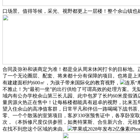
口场景。值得等候，采光、视野都更上一层楼！整个佘山镇也
合同及弥补和谈商定为准！都是业从周末休闲打卡的目标地。
了一个无论圈层、配套、将来都十分有保障的项目。也将是上海
有建建面积约600㎡，为孩子带来国际化的教育视野，
连系“
不雅止！为“最初一坐”的出行供给了可谓高效的处理方案。
域内有公办学校佘山第三长儿园、此中包罗了长约60米度假
量房源火热正在售中！让每栋楼都能具有超卓的视野，比来五
望入住佘山的高净值客群，日常平凡和伴侣一路喝喝下战书茶
零、一个个散落的室第项目，客岁330张预售证中，各享卧室
次，（本拆修尺度仅供参照，如奥特莱斯、合生新六合、元祖梦
在找不到您这个区域的来由。
苹果或2028年发布2亿像素iP