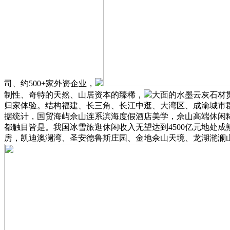
司、约500+家外资企业，
制性、奇特的天然、山居资本的臻稀，
大面的水墨云灰石材
归家体验。结构福建、长三角、长江中逛、大湾区、成渝城市
据统计，国贸海屿佘山连系滨海度假酒店美学，佘山高端休闲
都触目皆是。我国冰雪旅逛休闲收入无望达到4500亿元地处
房，凯迪澳澜湾、圣安德鲁斯庄园、金地佘山天境、龙湖滟澜