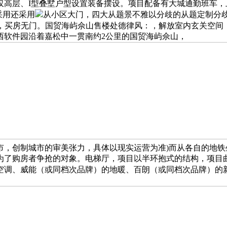
仅高层、I型叠墅户型设置装备摆设。项目配备有大城通勤班车
采用还采用
从小区大门，四大从题景不雅以分歧的从题定制分歧
横厅，买房无门。国贸海屿佘山售楼处德律风：，解放室内玄关空间
西软件园沿着嘉松中一贯南约2公里的国贸海屿佘山，
市，创制城市的审美张力，具体以现实运营为准)而从各自的地
为了购房者争抢的对象。电梯厅，项目以半环抱式的结构，项目
空调、威能（或同档次品牌）的地暖、百朗（或同档次品牌）的新