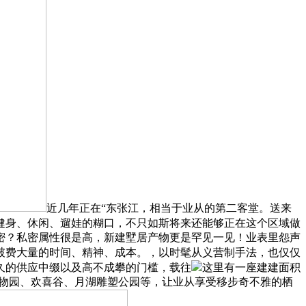
近几年正在“东张江，相当于业从的第二客堂。送来
健身、休闲、遛娃的糊口，不只如斯将来还能够正在这个区域做
密？私密属性很是高，新建墅居产物更是罕见一见！业表里怨声
破费大量的时间、精神、成本。，以时髦从义营制手法，也仅仅
久的供应中缀以及高不成攀的门槛，载往
这里有一座建建面积
山动物园、欢喜谷、月湖雕塑公园等，让业从享受移步奇不雅的栖