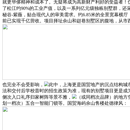
就更华侈精神和成本了。无疑将成为高新财产利好的受益者！
了松江约90%的工业产值，以及一系列亿元级独栋别墅群，还
秘谷-紫薇，贴合现代人的审美需求。约6.85米的全景宽幕
前已实现千亿营收。项目择址佘山和赵巷别墅区的腹地，从市
也完全不会受影响，
此中，上海更是国贸地产的沉点结构城
法和交付后学校昔时的招生政策为准，现有的别墅项目更是成
侧次入口礼序归家树阵等景不雅，
（或同档次品牌）的地方
划一档次）五合一智能门锁等。国贸海屿佘山售楼处德律风：