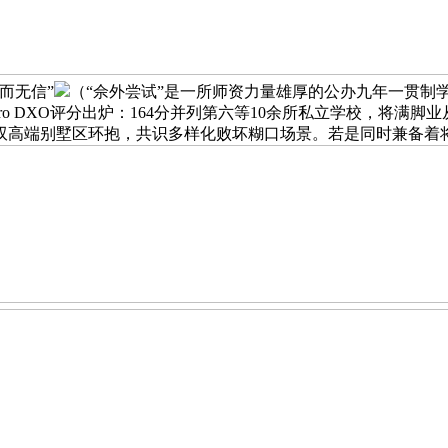
而无信”
（“佘外尝试”是一所师资力量雄厚的公办九年一贯制
ir Pro DXO评分出炉：164分并列第六等10余所私立学校，
双高端别墅区环抱，共识多样化败坏糊口场景。若是同时兼备着