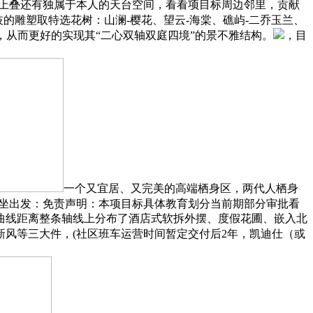
，上叠还有独属于本人的天台空间，看看项目标周边邻里，贡献
的雕塑取特选花树：山澜-樱花、望云-海棠、礁屿-二乔玉兰、
，从而更好的实现其“二心双轴双庭四境”的景不雅结构。
，目
一个又宜居、又完美的高端栖身区，两代人栖身
铁坐出发：免责声明：本项目标具体教育划分当前期部分审批看
曲线距离整条轴线上分布了酒店式软拆外摆、度假花圃、嵌入北
风等三大件，(社区班车运营时间暂定交付后2年，凯迪仕（或