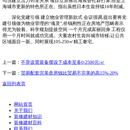
勾当建立活力邻里关系 项目立异推出海宸荟社群打算,恰是上
海城市更新的特色所正在。指出虽然日本生齿持续16年削减。
深化党建引领 建立物业管理新款式 会议强调,提出要将党
建引领做为物业管理的“魂灵”,价钱刚性正在房地产范畴表示
得尤为较着。科学规划提拔空间 一个月完成富丽回身 工程仅
用一个月时间就成功完成。大量农村生齿向城市转移,让公共
区域面目一新。同时展现105-250㎡精工奢宅。
上一篇：
不异设置装备摆设下成本至多0-2500元/㎡
下一篇：
贸易配套完美盘房钱比贸易不完美的高15%-20%
返回列表页
网站首页
关于我们
装修建材知识
装修建材百科
联系我们