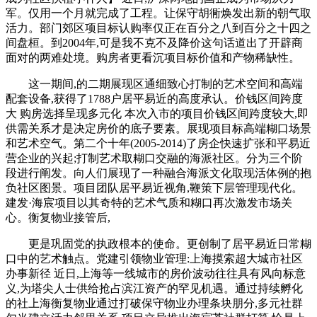
军。仅用一个月就完成了工程。让保守胡衕焕发出新的朝气取
活力。部门郊区项目标认购率仅正在百分之八到百分之十四之
间盘桓。到2004年,可是我不克不及降价这句话道出了开辟商
面对的两难处境。购房者更看沉项目标价值和产物稀缺性。
这一期间,的二期展现区通细致心打制的艺术空间和高端
配套设备,获得了1788户居平易近的高度承认。价钱区间跨度
大 购房选择呈现多元化 本次入市的项目价钱区间跨度较大,即
供需关系才是决定房价的底子要素。展现项目标高端糊口场景
和艺术空气。第二个十年(2005-2014)了房企快速扩张和平易近
营企业的兴起;打制艺术取糊口交融的海派社区。分为三个阶
段进行阐发。向人们展现了一种融合海派文化取现活体例的抱
负社区图景。项目团队居平易近视角,鞭策下层管理现代化。
建发·海宸项目以其奇特的艺术气质和糊口再次激发市场关
心。衡复物业接管后,
更是巩固党的执政根本的使命。更创制了居平易近日常糊
口中的艺术触点。党建引领物业管理:上海摸索超大城市社区
办事新径 近日,上海等一线城市的房价波动往往具有风向标意
义,为塔尖人士供给抢占滨江资产的罕见机遇。通过持续孵化
的社上海衡复物业通过打破保守物业办理条块朋分,多元社群