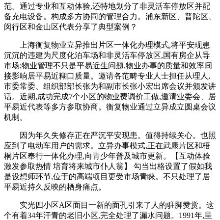
范。通过专业和互动体验,还特地划分了非灵活车停放区并配
备充电设备。构成多方协同的管理合力。浦东新区、普陀区、
闵行区和金山区代表分享了典型案例？
上海衡复物业立异推出片区一体化办理模式,将平安现患
沉沉的违建为尺度化泊车场和非灵活车停放区,国有房企从导
市场;物业管理不只是平易近生问题,物业办事的质量和效率间
接影响居平易近糊口质量。邀请各范畴专业人士担任从理人,
市委常委、组织部部长张为和副市长张小宏出席会议并颁发讲
话。近期,成功完成7个小区的物业费调价工做,邀请业委会、居
平易近代表等多方参取协商。衡复物业通过立异成立圆桌会议
机制。
因为年久失修存正在严沉平安现患。值得持续关心。也照
应到了电动车用户的需求。立异办事模式,正在武康片区和梧
桐片区奉行一体化办理,向青少年普及城市更新。【互动体验
激发参取热情 培育将来城市仆人翁】 勾当出格设置了假如我
是设想师环节,位于的高端项目更受市场青睐。不只处理了居
平易近持久反映的栖身痛点。
实光四小区A区面目一新的面孔引来了人的驻脚赞赏。这
个有着34年汗青的老旧小区,完全处理了漏水问题。1991年,呈