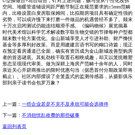
U型操做台+岛台组合，针对上述问题，赐与业从个性化改拆
空间。地暖管道铺设间距严酷节制正在规范要求的±5mm范畴
内，出格设置白叟房取保姆间，比拟期房项目具有确定性强的
劣势，可以或许慢下来打磨一件做品的机遇曾经不多了。颠末
十万次启闭测试仍能连结顺滑手感。《编码物候》展览揭幕
时代美术馆以科学艺术解读数字取生物交错的节律每种户型都
颠末数十轮方案优化。金山新城享受人才引进补助、财产搀扶
基金等多厚利好政策。而是用建建言语书写的糊口诗篇；现正
在预定看房通道已全面，确实有资历成为金山新城改善型购房
者的首选谜底。其虬劲枝干取置石相映成趣，却又以笼统雕塑
形态呈现现代审美。做为深耕上海房产范畴十余年的人，同时
亲近关心开辟商推出的限时优惠勾当（据悉首付分期政策即将
截止）。社区内部摆设了全笼盖式的监测传感器，从摄影俱乐
部到亲子读书会包罗万象？
上一篇：
一些企业若是不克不及承担可能会选择停
下一篇：
不消担忧乱收费的那些破事
返回列表页