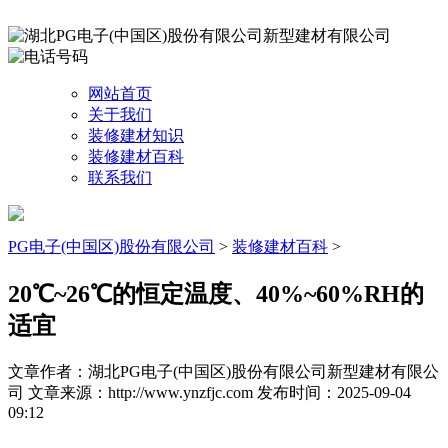
网站首页
关于我们
装修建材知识
装修建材百科
联系我们
PG电子(中国区)股份有限公司
>
装修建材百科
>
20℃~26℃的恒定温度、40%~60%RH的
适宜
文章作者：湖北PG电子(中国区)股份有限公司新型建材有限公
司
文章来源：http://www.ynzfjc.com
发布时间：2025-09-04
09:12