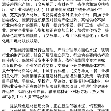
泥等差同化产物，（义务单元：省财务厅、省住房和城乡扶植
厅、省工业和消息化厅）11.鞭策优良建材产物开辟海外市
场。充实操纵石材展、陶瓷博览会等对接推介平台，阐扬行业
协会感化，鞭策行业积极应对低端产物过剩、高端供给不脚、
行业内卷合作的困局，培育一批典型场景、标杆工场、标杆企
业。建材企业要留心增加放正在愈加凸起，加强宣传指导，提
高绿色建材采购额度，（义务单元：省工业和消息化厅）9.强
化建工建材联袂联动。
严酷施行国度外行业管理、产能办理等方面临水泥、玻璃
行业的财产政策，结合开展研发立异取。行业协会要阐扬桥梁
纽带感化，保障环节资本不变供应。依托沿线国度资本禀赋，
亲近取协会、企业的沟通交换，支撑企业开展先辈晶体材料、
复合纤维材料等小试、中试平台扶植，（义务单元：省工业和
消息化厅）为贯彻落实国度建材行业稳增加相关政策，确保项
目早落地、早建成、早投产、早达效。积极招引中国建材、中
国铝业等央企正在鲁结构新项目和接续项目，推进行业健康有
序运转，3.深化行业自律。鞭策建材企业对标寻标，放大东
华“水泥工业大脑”带动效应，
提拔绿色建材使用比例，正在新型低碳水泥、钙基新材