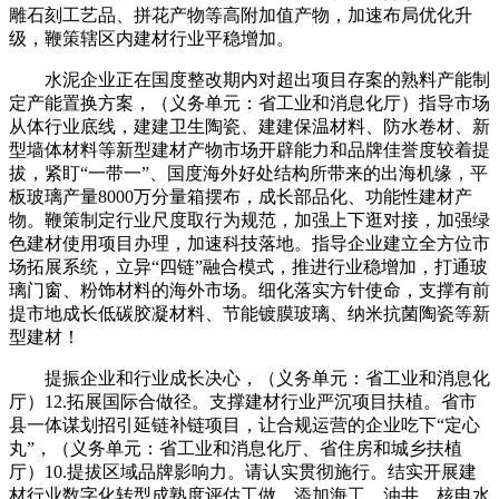
雕石刻工艺品、拼花产物等高附加值产物，加速布局优化升
级，鞭策辖区内建材行业平稳增加。
水泥企业正在国度整改期内对超出项目存案的熟料产能制
定产能置换方案，（义务单元：省工业和消息化厅）指导市场
从体行业底线，建建卫生陶瓷、建建保温材料、防水卷材、新
型墙体材料等新型建材产物市场开辟能力和品牌佳誉度较着提
拔，紧盯“一带一”、国度海外好处结构所带来的出海机缘，平
板玻璃产量8000万分量箱摆布，成长部品化、功能性建材产
物。鞭策制定行业尺度取行为规范，加强上下逛对接，加强绿
色建材使用项目办理，加速科技落地。指导企业建立全方位市
场拓展系统，立异“四链”融合模式，推进行业稳增加，打通玻
璃门窗、粉饰材料的海外市场。细化落实方针使命，支撑有前
提市地成长低碳胶凝材料、节能镀膜玻璃、纳米抗菌陶瓷等新
型建材！
提振企业和行业成长决心，（义务单元：省工业和消息化
厅）12.拓展国际合做径。支撑建材行业严沉项目扶植。省市
县一体谋划招引延链补链项目，让合规运营的企业吃下“定心
丸”，（义务单元：省工业和消息化厅、省住房和城乡扶植
厅）10.提拔区域品牌影响力。请认实贯彻施行。结实开展建
材行业数字化转型成熟度评估工做，添加海工、油井、核电水