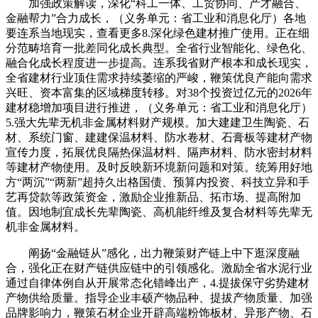
加强政策解读，深化“科工一体、工贸协同、产才融合、
金融帮力”合力成长，（义务单元：省工业和消息化厅）各地
要连系当地现实，查看更多8.深化绿色建材推广使用。正在细
分范畴培育一批差同化成长典型。全省行业智能化、绿色化、
融合化成长程度进一步提高。连系我省财产根本和成长现实，
全省建材行业顶住需求持续萎缩的严峻，鞭策优良产能向需求
兴旺、资本富集的区域梯度转移。对38个投资过亿元的2026年
建材稳增加项目进行推进，（义务单元：省工业和消息化厅）
5.强大先辈无机非金属材料财产规模。加大建建卫生陶瓷、石
材、系统门窗、建建保温材料、防水卷材、石膏板等建材产物
宣传力度，拓展优良隔热保温材料、隔声材料、防水密封材料
等建材产物使用。及时反映新环境新问题和对策。统筹用好地
方“两沉”“两新”超持久出格国债、预算内投资、科技立异和手
艺再贷款等政策资金，激励企业推新品、拓市场、提高附加
值。因地制宜成长先辈陶瓷、高机能纤维及复合材料等先辈无
机非金属材料。
阐扬“金融链从”感化，出力鞭策财产链上中下逛深度融
合，强化正在财产链供应链中的引领感化。激励全省水泥行业
通过自律体例自从开展常态化错峰出产，4.提拔保守劣势建材
产物供给质量。指导企业丰硕产物品种、提拔产物质量、加强
品牌影响力，鞭策石材企业开辟高端粉饰板材、异形产物、石