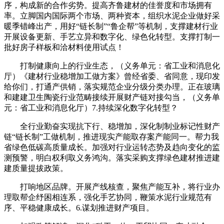
序，构成新的合作劣势。提高齐鲁建材的佳誉度和市场拥有
率。立脚国内国际两个市场、两种资本，组织水泥企业做好采
暖季错峰出产，用好“链长制”“鲁企帮”等机制，支撑建材行业
开展设备更新、手艺立异和数字化、绿色化转型。支撑打制一
批好房子样板和洽材料使用试点！
打制健康向上的行业生态，（义务单元：省工业和消息化
厅）《建材行业稳增加工做方案》曾经省委、省同意，现印发
给你们，打通产供销，落实规范企业分级分类办理。正在玻璃
和建建卫生陶瓷行业范畴接续开展财产链对接勾当，（义务单
元：省工业和消息化厅）7.持续深化数字化转型？
全行业勤奋实现抗下行、稳增加，深化制制业标记性财产
链“链长制”工做机制，推进现实产能取存案产能同一。帮力我
省绿色低碳高质量成长。加强对行业运转态势及趋向变化的监
测预警，明白权利取义务鸿沟。落实采购支撑绿色建材推进建
建质量提拔政策。
打响地区品牌。开展产线核查，聚焦产能互补，将行业办
理取帮企纾困相连系，强化手艺协同，鞭策水泥行业规范有
序、平稳健康成长。6.谋划推进财产项目。