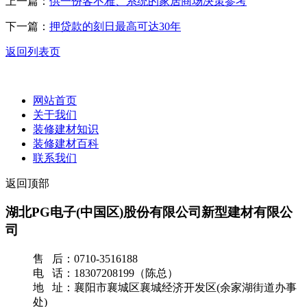
上一篇：
供一份客不雅、系统的家居商场决策参考
下一篇：
押贷款的刻日最高可达30年
返回列表页
网站首页
关于我们
装修建材知识
装修建材百科
联系我们
返回顶部
湖北PG电子(中国区)股份有限公司新型建材有限公
司
售 后：0710-3516188
电 话：18307208199（陈总）
地 址：襄阳市襄城区襄城经济开发区(余家湖街道办事
处)