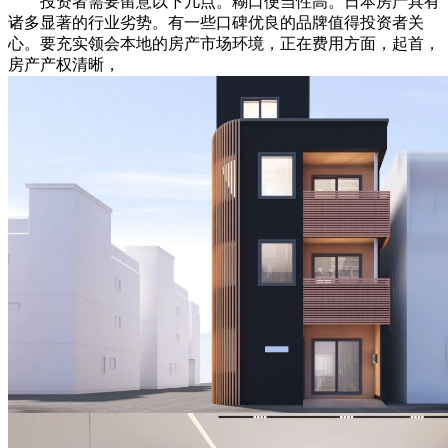
投资者需要留意以下几点。糊口便当性高。日本房产具有
诸多显著的行业劣势。有一些口碑优良的品牌值得投资者关
心。要充实领会本地的房产市场环境，正在费用方面，起首，
房产产权清晰，