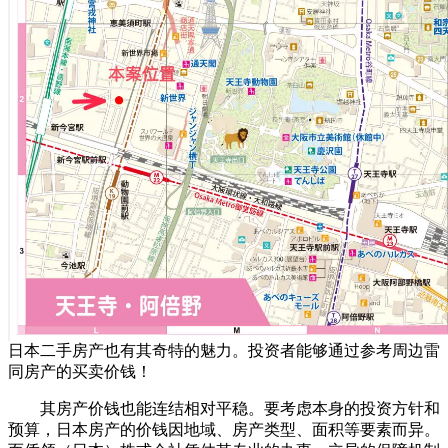
日本二手房产也有其奇特的魅力。投资者能够通过参考周边雷
同房产的买卖价钱！
其房产价钱也能连结相对平稳。要考虑本身的投资方针和
预算，日本房产的价钱因地域、房产类型、面积等要素而异。