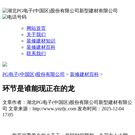
网站首页
关于我们
装修建材知识
装修建材百科
联系我们
PG电子(中国区)股份有限公司
>
装修建材百科
>
环节是谁能现正在的龙
文章作者：湖北PG电子(中国区)股份有限公司新型建材有限公
司
文章来源：http://www.ynzfjc.com
发布时间：2025-12-04
17:05