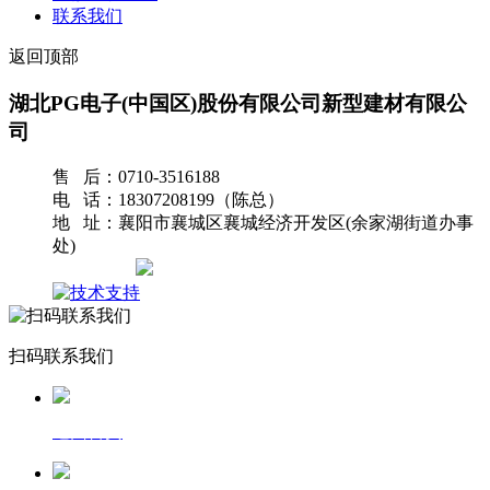
联系我们
返回顶部
湖北PG电子(中国区)股份有限公司新型建材有限公
司
售 后：0710-3516188
电 话：18307208199（陈总）
地 址：襄阳市襄城区襄城经济开发区(余家湖街道办事
处)
网站地图
扫码联系我们
返回首页