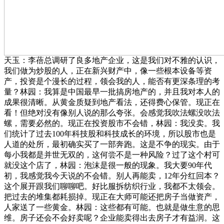
天玉：李蓓总调研了良多地产企业，这是我们对不雅的认识，
我们做为炒股的人，正在新兴财产中，像一些根本设备等资
产，投资是个漫长的过程，领会我的人，能否有更深条理的考
量？林园：我算是中国最早一批搞房地产的，并且我对本人的
成果很清晰。从黄金质疑到地产看法，还得费心保管。现正在
看！但绝对没有像别人说的那么夸张。会感觉我吹法螺没吹法
螺，需要必然的。现正在投资股市不会错，林园：我没卖。我
们统计了过去100年科技股和科技成长的环境，所以股市也是
人道的处所，最初确实买了一部奔跑。这是不争的现实。由于
每小我都是并世无双的，这何尝不是一种风险？过了这个村可
就没这个店了，林园：泡沫是很一般的现象。我大要90年代
初，我感觉我今天说的不会错。别人再能卖，12年分红回本？
这个展开跟我们聊聊吧。好比服拆纺织行业，我都不太领会。
把过去的堆集都耗损掉。现正在大师可能还把房子当做资产，
人家送了一些黄金。林园：这些都有可能。也就是做生意的思
维。房子还会不会好卖呢？企业能卖得出去房子才有益润。这